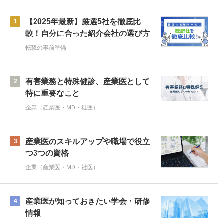
【2025年最新】厳選5社を徹底比
1
較！自分に合った紹介会社の選び方
転職の事前準備
有害業務と特殊健診、産業医として
2
特に重要なこと
企業（産業医・MD・社医）
産業医のスキルアップや職場で役立
3
つ3つの資格
企業（産業医・MD・社医）
産業医が知っておきたい学会・研修
4
情報