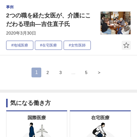
事例
2つの職を経た女医が、介護にこ
だわる理由―吉住直子氏
2020年3月30日
#地域医療
#在宅医療
#女性医師
1
2
3
…
5
>
気になる働き方
国際医療
在宅医療