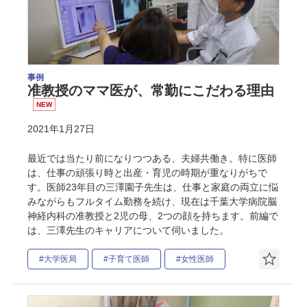
事例
准教授のママ医が、常勤にこだわる理由
NEW
2021年1月27日
最近では当たり前になりつつある、夫婦共働き。特に医師
は、仕事の頑張り時と出産・育児の時期が重なりがちで
す。医師23年目の三澤園子先生は、仕事と家庭の両立に悩
みながらもフルタイム勤務を続け、現在は千葉大学病院脳
神経内科の准教授と2児の母、2つの顔を持ちます。前編で
は、三澤先生のキャリアについて伺いました。
#大学医局
#子育て医師
#女性医師