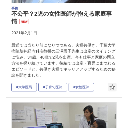
事例
不公平？2児の女性医師が抱える家庭事
情
NEW
2021年2月1日
最近では当たり前になりつつある、夫婦共働き。千葉大学
病院脳神経内科准教授の三澤園子先生は出産のタイミング
に悩み、34歳、40歳で2児を出産。今も仕事と家庭の両立
方法を探り続けています。後編では出産・育児にまつわる
エピソードと、共働き夫婦でキャリアアップするための秘
訣を聞きました。
#大学医局
#子育て医師
#女性医師