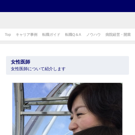
Top
キャリア事例
転職ガイド
転職Q＆A
ノウハウ
病院経営・開業
女性医師
女性医師について紹介します