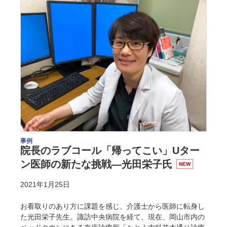
事例
院長のラブコール「帰ってこい」Uター
ン医師の新たな挑戦―光田栄子氏
NEW
2021年1月25日
お看取りのあり方に課題を感じ、介護士から医師に転身し
た光田栄子先生。諏訪中央病院を経て、現在、岡山市内の