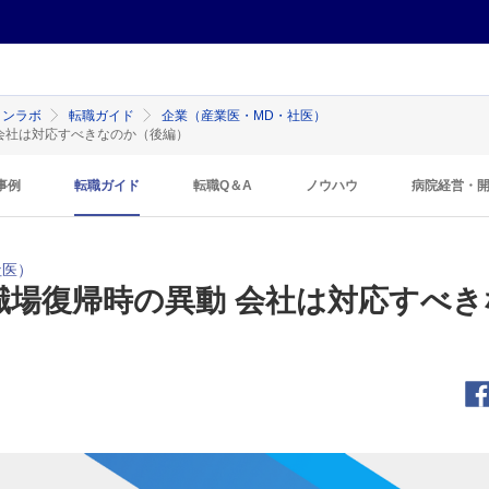
インラボ
転職ガイド
企業（産業医・MD・社医）
会社は対応すべきなのか（後編）
事例
転職ガイド
転職Q＆A
ノウハウ
病院経営・
社医）
職場復帰時の異動 会社は対応すべ