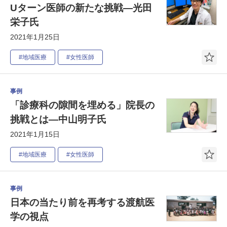
Uターン医師の新たな挑戦―光田
栄子氏
2021年1月25日
#地域医療
#女性医師
事例
「診療科の隙間を埋める」院長の
挑戦とは―中山明子氏
2021年1月15日
#地域医療
#女性医師
事例
日本の当たり前を再考する渡航医
学の視点