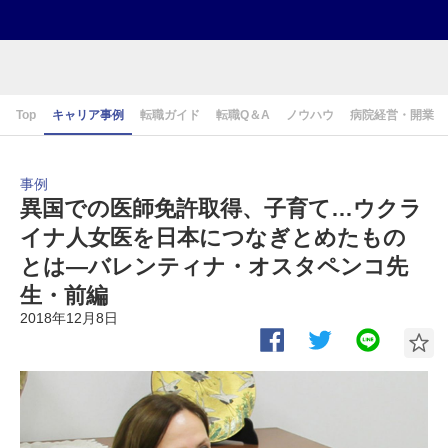
Top
キャリア事例
転職ガイド
転職Q＆A
ノウハウ
病院経営・開業
事例
異国での医師免許取得、子育て…ウクラ
イナ人女医を日本につなぎとめたもの
とは―バレンティナ・オスタペンコ先
生・前編
2018年12月8日