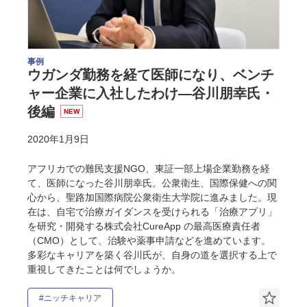
事例
ウガンダ勤務を経て医師になり、ベンチ
ャー企業に入社したわけ―谷川朋幸氏・
後編
NEW
2020年1月9日
アフリカでの難民支援NGO、東証一部上場企業勤務を経
て、医師になった谷川朋幸氏。公衆衛生、国際保健への関
心から、聖路加国際病院公衆衛生大学院に進みました。現
在は、自宅で治療ガイダンスを受けられる「治療アプリ」
を研究・開発する株式会社CureApp の最高医療責任者
（CMO）として、治験や薬事申請などを進めています。
多彩なキャリアを築く谷川氏が、自身の道を選択する上で
重視してきたことは何でしょうか。
#ニッチキャリア