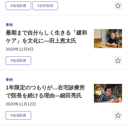
#地域医療
#女性医師
事例
最期まで自分らしく生きる「緩和
ケア」を文化に―田上恵太氏
2020年12月9日
#地域医療
事例
1年限定のつもりが…在宅診療所
で院長を続ける理由―細田亮氏
2020年11月12日
#地域医療