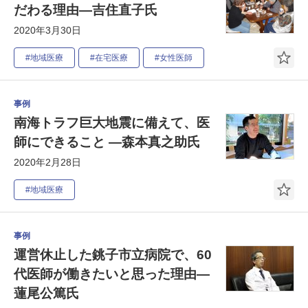
だわる理由―吉住直子氏
2020年3月30日
#地域医療
#在宅医療
#女性医師
事例
南海トラフ巨大地震に備えて、医
師にできること ―森本真之助氏
2020年2月28日
#地域医療
事例
運営休止した銚子市立病院で、60
代医師が働きたいと思った理由―
蓮尾公篤氏