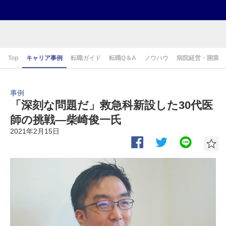
Top
キャリア事例
転職ガイド
転職Q＆A
ノウハウ
病院経営・開業
事例
「深刻な問題だ」救急科新設した30代医
師の挑戦―柴崎俊一氏
2021年2月15日