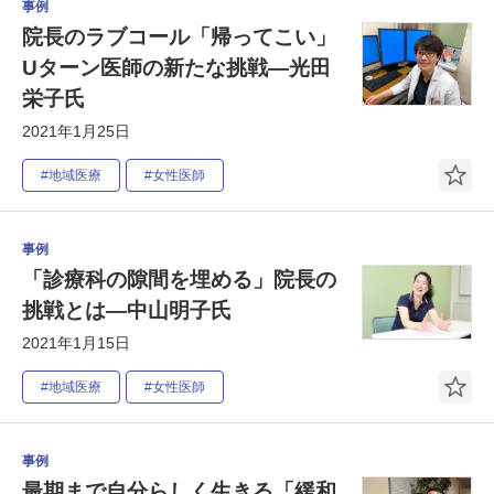
事例
院長のラブコール「帰ってこい」
Uターン医師の新たな挑戦―光田
栄子氏
2021年1月25日
#地域医療
#女性医師
事例
「診療科の隙間を埋める」院長の
挑戦とは―中山明子氏
2021年1月15日
#地域医療
#女性医師
事例
最期まで自分らしく生きる「緩和