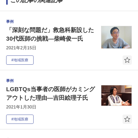
この記事の関連記事
事例
「深刻な問題だ」救急科新設した
30代医師の挑戦―柴崎俊一氏
2021年2月15日
#地域医療
事例
LGBTQs当事者の医師がカミング
アウトした理由―吉田絵理子氏
2021年1月30日
#地域医療