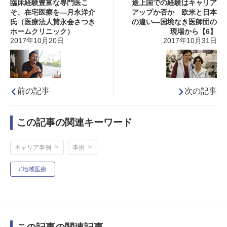
臨床経験豊富な専門医こ
途上国での経験はキャリア
そ、在宅医療を―月永洋介
アップか否か 欧米と日本
氏（医療法人賛永会さつき
の違い―国境なき医師団の
ホームクリニック）
現場から【6】
2017年10月20日
2017年10月31日
前の記事
次の記事
この記事の関連キーワード
キャリア事例
事例
#地域医療