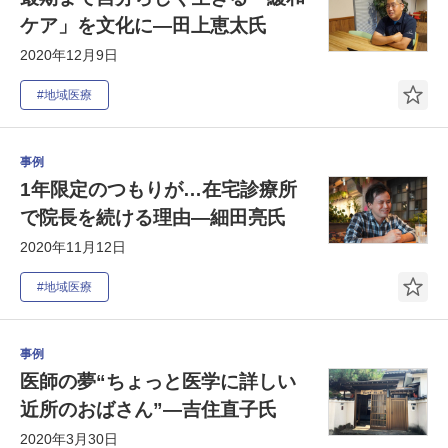
ケア」を文化に―田上恵太氏
2020年12月9日
#地域医療
事例
1年限定のつもりが…在宅診療所
で院長を続ける理由―細田亮氏
2020年11月12日
#地域医療
事例
医師の夢“ちょっと医学に詳しい
近所のおばさん”―吉住直子氏
2020年3月30日