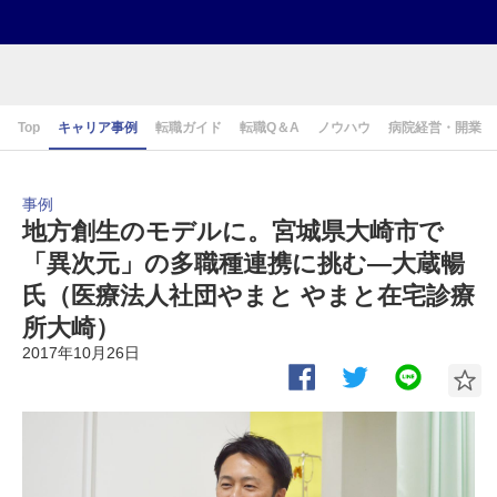
Top
キャリア事例
転職ガイド
転職Q＆A
ノウハウ
病院経営・開業
事例
地方創生のモデルに。宮城県大崎市で
「異次元」の多職種連携に挑む―大蔵暢
氏（医療法人社団やまと やまと在宅診療
所大崎）
2017年10月26日