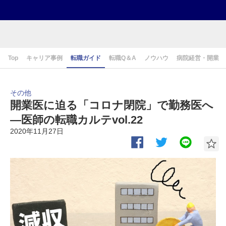
Top
キャリア事例
転職ガイド
転職Q＆A
ノウハウ
病院経営・開業
その他
開業医に迫る「コロナ閉院」で勤務医へ
―医師の転職カルテvol.22
2020年11月27日