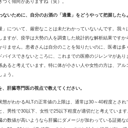
きつく傾向がありますね（笑）。
わないために、自分のお酒の「適量」をどうやって把握したら
量」について、厳密なことは未だわかっていないんです。我々
しますが、疫学は大勢の人を調査した統計的な解析結果ですか
かりません。患者さんは自分のことを知りたいのに、医者は多
ドバイスできないところに、これまでの医療のジレンマがあり
係あると考えています。特に体が小さい人や女性の方は、アル
しょう。
方を、肝臓専門医の視点で教えてください。
態がわかるALTの正常値の上限は、通常は30～40程度とさ
と、男性で30以下、女性で25以下程度が適切だと考えていま
臓の数値が高いようなら肝臓にダメージが加わっている証拠な