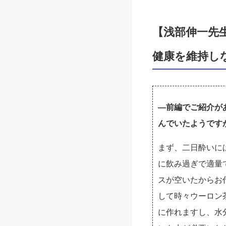
【浅部伸一先
健康を維持し
―前編でご紹介が
んでいたようです
まず、二日酔いに
に飲み過ぎで適量
スが空いたからお
して時々ウーロン
に作れますし、水