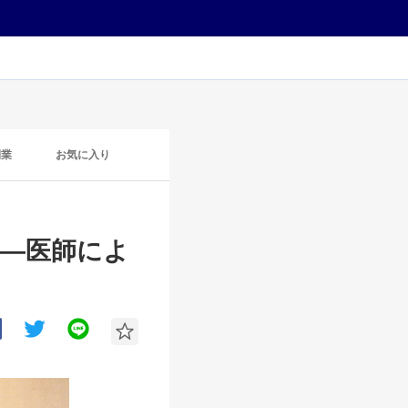
開業
お気に入り
）―医師によ