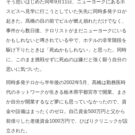
そう思いはじめた同年9月11日、ニューヨークにあるホ
スピスへ見学に行こうとしていた矢先に同時多発テロが
起きた。髙橋の目の前でビルが燃え崩れただけでなく、
事件から数日後、テロリストがまだニューヨークにいる
かもしれないと噂されている中で、ホテルの非常階段を
駆け下りたときは「死ぬかもしれない」と思った。同時
に、このまま挑戦せずに死ぬのは嫌だと強く願う自分の
思いに気づいた。
同時多発テロから半年後の2002年5月、髙橋は勤務医時
代のネットワークが生きる栃木県宇都宮市で開業。まさ
か自分が開業するなど夢にも思っていなかったので、資
金や設備はまったくのゼロ。自己資金500万円と父から
前借りした老後資金1000万円で、ひばりクリニックが設
立された。