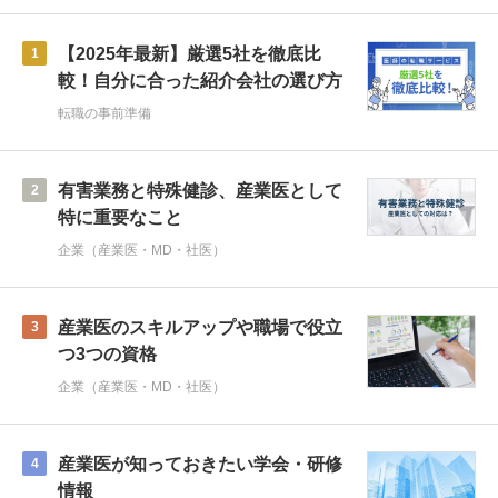
【2025年最新】厳選5社を徹底比
1
較！自分に合った紹介会社の選び方
転職の事前準備
有害業務と特殊健診、産業医として
2
特に重要なこと
企業（産業医・MD・社医）
産業医のスキルアップや職場で役立
3
つ3つの資格
企業（産業医・MD・社医）
産業医が知っておきたい学会・研修
4
情報