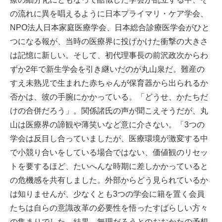
の流れに異を唱えるように日本プライマリ・ケア学会、
NPO法人日本家庭医療学会、日本総合診療医学会がひと
つになる報が、当時の医療界に投げかけた衝撃の大きさ
は記憶に新しい。そして、初代理事長の前沢政次からわ
ずか2年で新生学会を引き継いだのが丸山泉だ。難産の
すえ未熟児で生まれた赤ちゃんが保育器から出られるか
否かは、彼の手腕にかかっている。「どうせ、かたちだ
けの合併だろう」。関係諸氏の声が聞こえそうだが、丸
山は医療界の諦観や薄笑いなど意に介さない。「3つの
学会は反目し合っていましたが、医療環境が激変する中
で小競り合いをしている場合ではない、価値観のリセッ
トを要するほど、たいへんな時期に差しかかっていると
の危機感を共有しました。外部からどう見られているか
は知りませんが、少なくとも3つの学会に籍を置く会員
たちは自らの意識改革の必要性を悟ったすばらしい方々
の集まりでした。結果、無理だろうとのおおかたの予想