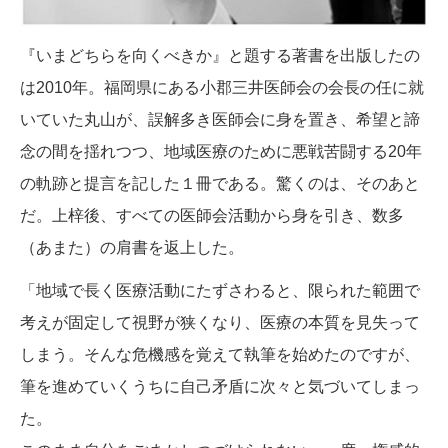
『いまどちらを向くべきか』と題する著書を出版したの
は2010年。福岡県にある小郡三井医師会の会長の任に就
いていた丸山が、誤解多き医師会に身を置き、希望と諦
念の間を揺れつつ、地域医療のために悪戦苦闘する20年
の軌跡と提言を記した１冊である。驚くのは、そのあと
だ。上梓後、すべての医師会活動から身を引き、数多
（あまた）の肩書を返上した。
「地域で長く医療活動にたずさわると、限られた範囲で
考えが固定して視野が狭くなり、医療の本質を見失って
しまう。そんな危機感を覚えて執筆を始めたのですが、
筆を進めていくうちに自己矛盾に次々と気づいてしまっ
た。