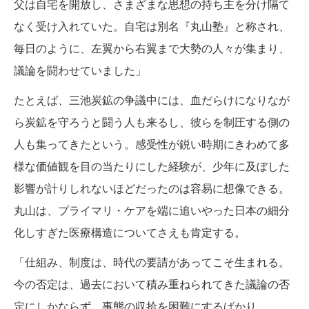
父は自宅を開放し、さまざまな思想の持ち主を分け隔て
なく受け入れていた。自宅は別名『丸山塾』と称され、
毎日のように、左翼から右翼まで大勢の人々が集まり、
議論を闘わせていました」
たとえば、三池炭鉱の争議中には、血だらけになりなが
ら炭鉱を守ろうと闘う人も来るし、彼らを制圧する側の
人も集ってきたという。感受性が鋭い時期にきわめて多
様な価値観を目の当たりにした経験が、少年に及ぼした
影響が計りしれないほどだったのは容易に想像できる。
丸山は、プライマリ・ケアを端に追いやった日本の細分
化しすぎた医療構造についてさえも肯定する。
「仕組み、制度は、時代の要請があってこそ生まれる。
今の否定は、過去において積み重ねられてきた議論の否
定にしかならず、事態の収拾を困難にするばかり。