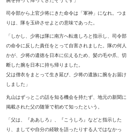
腕を持って帰ってきたそうです」
司令部から上官少将にきた命令は「軍神」になれ。つま
りは、隊を玉砕させよとの意味であった。
「しかし、少将は隊に南方へ転進しろと指示し、司令部
の命令に反した責任をとって自害されました。隊の何人
かが、少将の遺徳を日本に伝えるため、髪の毛や爪、切
断した腕を日本に持ち帰りました。
父は僧衣をまとって生き延び、少将の遺族に腕をお届け
しました」
丸山はずっとこの話を知る機会を持たず、地元の新聞に
掲載された父の随筆で初めて知ったという。
「父は、『ああしろ』、『こうしろ』などと指示した
り、ましてや自分の経験を語ったりする人ではなかっ