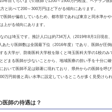
0年目くらいまでの医師で1200～1500万円程度、ベテラン医師
地方と比べて200～300万円ほど下がる傾向にあります。
で医師が偏在しているため、都市部であれば東京と同水準かや
は上がる傾向にあります。
なのは埼玉です。推計人口は約734万人（2019年8月1日現
万人あたり医師数は全国最下位（2016年度）であり、医師が圧
する大学が、防衛医科大学校を除くと埼玉医科大学の1校のみ
とどまる医師が少ないことから、地域医療の担い手を十分に確
において医師不足は顕著に現れており、県外からの医師を呼び
000万円前後と高い水準に設定しているところが多く見受けら
の医師の待遇は？