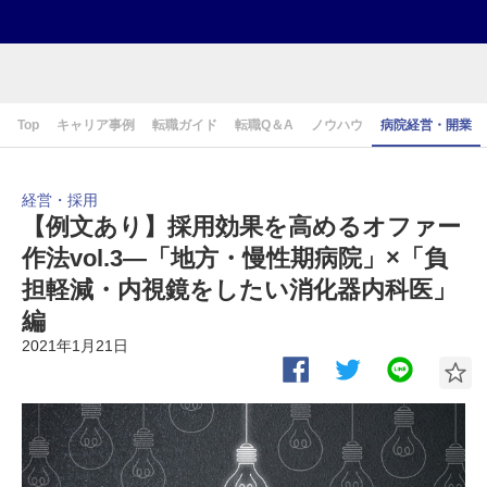
Top
キャリア事例
転職ガイド
転職Q＆A
ノウハウ
病院経営・開業
経営・採用
【例文あり】採用効果を高めるオファー
作法vol.3―「地方・慢性期病院」×「負
担軽減・内視鏡をしたい消化器内科医」
編
2021年1月21日