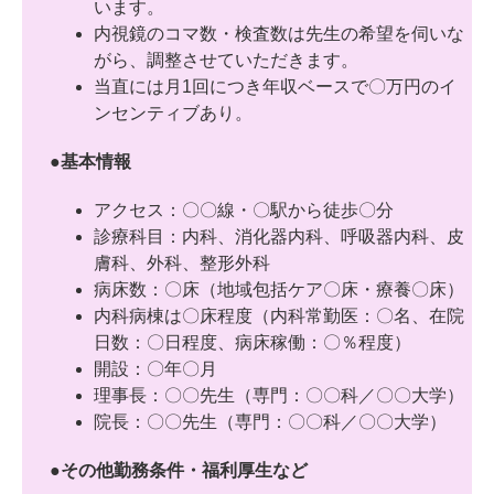
います。
内視鏡のコマ数・検査数は先生の希望を伺いな
がら、調整させていただきます。
当直には月1回につき年収ベースで〇万円のイ
ンセンティブあり。
●基本情報
アクセス：〇〇線・〇駅から徒歩〇分
診療科目：内科、消化器内科、呼吸器内科、皮
膚科、外科、整形外科
病床数：〇床（地域包括ケア〇床・療養〇床）
内科病棟は〇床程度（内科常勤医：〇名、在院
日数：〇日程度、病床稼働：〇％程度）
開設：〇年〇月
理事長：〇〇先生（専門：〇〇科／〇〇大学）
院長：〇〇先生（専門：〇〇科／〇〇大学）
●その他勤務条件・福利厚生など