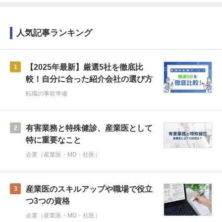
人気記事ランキング
【2025年最新】厳選5社を徹底比
1
較！自分に合った紹介会社の選び方
転職の事前準備
有害業務と特殊健診、産業医として
2
特に重要なこと
企業（産業医・MD・社医）
産業医のスキルアップや職場で役立
3
つ3つの資格
企業（産業医・MD・社医）