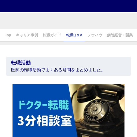
Top
キャリア事例
転職ガイド
転職Q＆A
ノウハウ
病院経営・開業
転職活動
医師の転職活動でよくある疑問をまとめました。